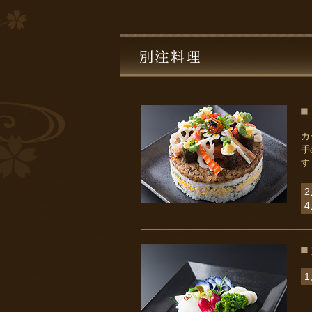
カ
手
す
2
4
1