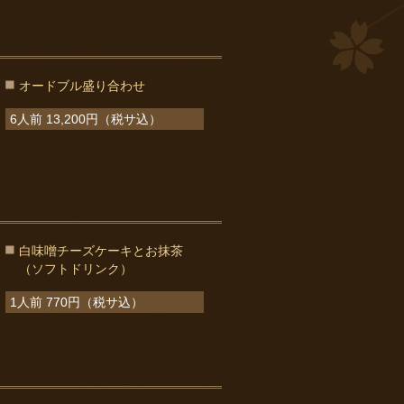
オードブル盛り合わせ
6人前 13,200円（税サ込）
白味噌チーズケーキとお抹茶
（ソフトドリンク）
1人前 770円（税サ込）