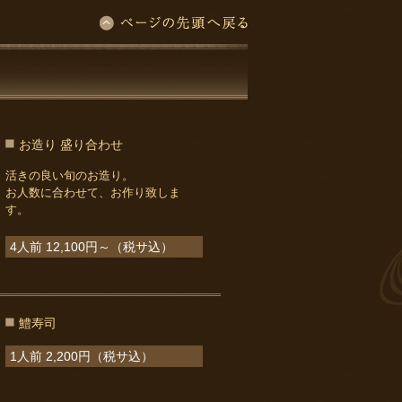
お造り 盛り合わせ
活きの良い旬のお造り。
お人数に合わせて、お作り致しま
す。
4人前 12,100円～（税サ込）
鱧寿司
1人前 2,200円（税サ込）