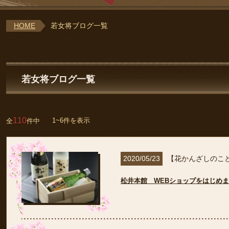
HOME
若女将ブログ一覧
若女将ブログ一覧
110
1~6件を表示
全
件中
2020/05/23
【花かんざしのこ
松井本館 WEBショップをはじめ