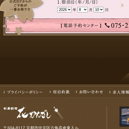
年
月
日
〒604-8117 京都市中京区六角高倉東入ル