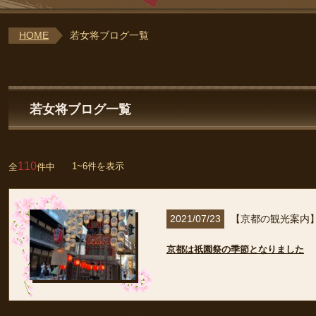
HOME
若女将ブログ一覧
若女将ブログ一覧
110
1~6件を表示
全
件中
2021/07/23
【京都の観光案内
京都は祇園祭の季節となりました