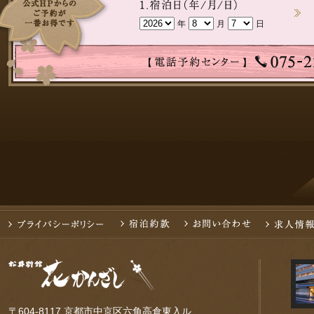
年
月
日
〒604-8117 京都市中京区六角高倉東入ル